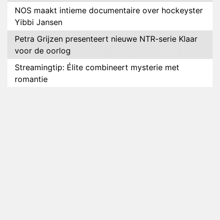
NOS maakt intieme documentaire over hockeyster
Yibbi Jansen
Petra Grijzen presenteert nieuwe NTR-serie Klaar
voor de oorlog
Streamingtip: Élite combineert mysterie met
romantie
Louis van Gaal en Danny Blind te gast in speciale
aflevering van Tussen de Palen
Plottwist: Diederik zou De Bondgenoten alsnog
hebben verlaten
RTL voegt negende B&B-eigenaar toe aan nieuw
seizoen B&B Vol Liefde
HBO Max zendt voor het eerst alle onderdelen van
het EK Atletiek uit
Relatie Anouk en Diederik strandt na exit uit De