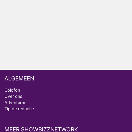
Bondgenoten
Nederlanders kijken B&B Vol Liefde vooral voor
ongemakkelijke momenten
Ron Jans maakt dit seizoen zijn opwachting als
analist
Deze tien BN'ers doen mee aan het nieuwe seizoen
van Bestemming X
ALGEMEEN
Colofon
Over ons
Adverteren
Tip de redactie
MEER SHOWBIZZNETWORK