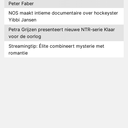
Peter Faber
NOS maakt intieme documentaire over hockeyster
Yibbi Jansen
Petra Grijzen presenteert nieuwe NTR-serie Klaar
voor de oorlog
Streamingtip: Élite combineert mysterie met
romantie
Louis van Gaal en Danny Blind te gast in speciale
aflevering van Tussen de Palen
Plottwist: Diederik zou De Bondgenoten alsnog
hebben verlaten
RTL voegt negende B&B-eigenaar toe aan nieuw
seizoen B&B Vol Liefde
HBO Max zendt voor het eerst alle onderdelen van
het EK Atletiek uit