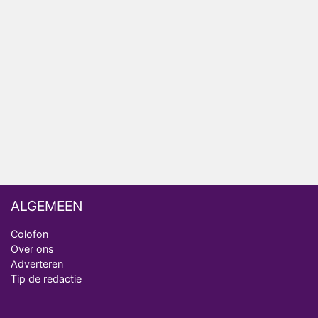
Relatie Anouk en Diederik strandt na exit uit De
Bondgenoten
Nederlanders kijken B&B Vol Liefde vooral voor
ongemakkelijke momenten
Ron Jans maakt dit seizoen zijn opwachting als
analist
Deze tien BN'ers doen mee aan het nieuwe seizoen
van Bestemming X
ALGEMEEN
Colofon
Over ons
Adverteren
Tip de redactie