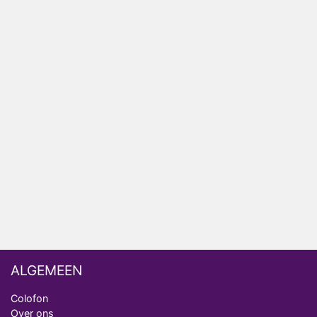
het EK Atletiek uit
Relatie Anouk en Diederik strandt na exit uit De
Bondgenoten
Nederlanders kijken B&B Vol Liefde vooral voor
ongemakkelijke momenten
Ron Jans maakt dit seizoen zijn opwachting als
analist
Deze tien BN'ers doen mee aan het nieuwe seizoen
van Bestemming X
Vanavond op tv: jubileumseizoen van Van
Onschatbare Waarde gaat van start
ALGEMEEN
Colofon
Over ons