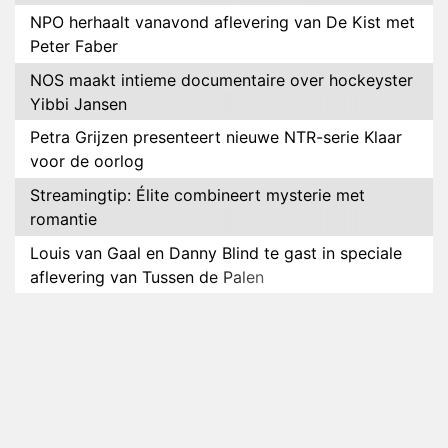
NPO herhaalt vanavond aflevering van De Kist met
Peter Faber
NOS maakt intieme documentaire over hockeyster
Yibbi Jansen
Petra Grijzen presenteert nieuwe NTR-serie Klaar
voor de oorlog
Streamingtip: Élite combineert mysterie met
romantie
Louis van Gaal en Danny Blind te gast in speciale
aflevering van Tussen de Palen
Plottwist: Diederik zou De Bondgenoten alsnog
hebben verlaten
RTL voegt negende B&B-eigenaar toe aan nieuw
seizoen B&B Vol Liefde
HBO Max zendt voor het eerst alle onderdelen van