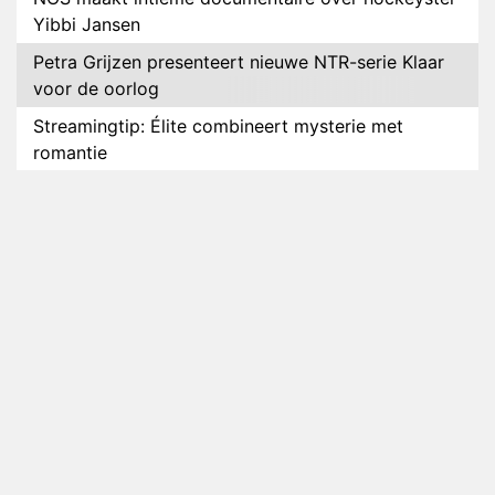
Yibbi Jansen
Petra Grijzen presenteert nieuwe NTR-serie Klaar
voor de oorlog
Streamingtip: Élite combineert mysterie met
romantie
Louis van Gaal en Danny Blind te gast in speciale
aflevering van Tussen de Palen
Plottwist: Diederik zou De Bondgenoten alsnog
hebben verlaten
RTL voegt negende B&B-eigenaar toe aan nieuw
seizoen B&B Vol Liefde
HBO Max zendt voor het eerst alle onderdelen van
het EK Atletiek uit
Relatie Anouk en Diederik strandt na exit uit De
Bondgenoten