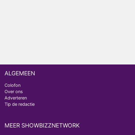
Nederlanders kijken B&B Vol Liefde vooral voor
ongemakkelijke momenten
Ron Jans maakt dit seizoen zijn opwachting als
analist
Deze tien BN'ers doen mee aan het nieuwe seizoen
van Bestemming X
ALGEMEEN
Colofon
Over ons
Adverteren
Tip de redactie
MEER SHOWBIZZNETWORK