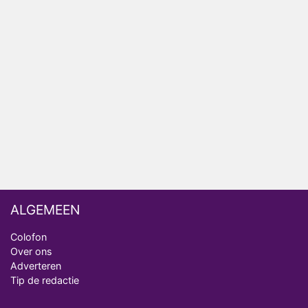
Relatie Anouk en Diederik strandt na exit uit De
Bondgenoten
Nederlanders kijken B&B Vol Liefde vooral voor
ongemakkelijke momenten
Ron Jans maakt dit seizoen zijn opwachting als
analist
Deze tien BN'ers doen mee aan het nieuwe seizoen
van Bestemming X
ALGEMEEN
Colofon
Over ons
Adverteren
Tip de redactie