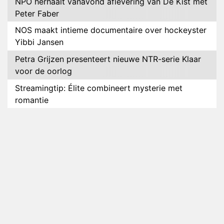
NPO herhaalt vanavond aflevering van De Kist met
Peter Faber
NOS maakt intieme documentaire over hockeyster
Yibbi Jansen
Petra Grijzen presenteert nieuwe NTR-serie Klaar
voor de oorlog
Streamingtip: Élite combineert mysterie met
romantie
Louis van Gaal en Danny Blind te gast in speciale
aflevering van Tussen de Palen
Plottwist: Diederik zou De Bondgenoten alsnog
hebben verlaten
RTL voegt negende B&B-eigenaar toe aan nieuw
seizoen B&B Vol Liefde
HBO Max zendt voor het eerst alle onderdelen van
het EK Atletiek uit