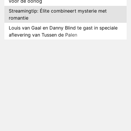
voor de oorlog
Streamingtip: Élite combineert mysterie met
romantie
Louis van Gaal en Danny Blind te gast in speciale
aflevering van Tussen de Palen
Plottwist: Diederik zou De Bondgenoten alsnog
hebben verlaten
RTL voegt negende B&B-eigenaar toe aan nieuw
seizoen B&B Vol Liefde
HBO Max zendt voor het eerst alle onderdelen van
het EK Atletiek uit
Relatie Anouk en Diederik strandt na exit uit De
Bondgenoten
Nederlanders kijken B&B Vol Liefde vooral voor
ongemakkelijke momenten
Ron Jans maakt dit seizoen zijn opwachting als