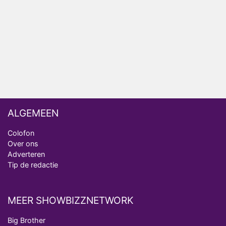
analist
Deze tien BN'ers doen mee aan het nieuwe seizoen
van Bestemming X
Vanavond op tv: jubileumseizoen van Van
Onschatbare Waarde gaat van start
ALGEMEEN
Colofon
Over ons
Adverteren
Tip de redactie
MEER SHOWBIZZNETWORK
Big Brother