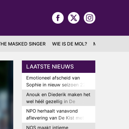
THE MASKED SINGER
WIE IS DE MOL?
MAFS
LAATSTE NIEUWS
Emotioneel afscheid van
Sophie in nieuw seizoen 22
Kids and Counting
Anouk en Diederik maken het
wel héél gezellig in De
Bondgenoten
NPO herhaalt vanavond
aflevering van De Kist met
Peter Faber
NOS maakt intieme