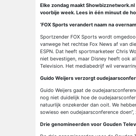
Elke zondag maakt Showbizznetwork.nl e
voorbije week. Lees in één minuut de h
‘FOX Sports verandert naam na overnam
Sportzender FOX Sports wordt omgedoop
vanwege het rechtse Fox News af van di
ESPN. Dat heeft sportmarketeer Chris Wo
niet bevestigen, maar Disney heeft ook a
Television. Het mediabedrijf wil verwarr
Guido Weijers verzorgt oudejaarsconfe
Guido Weijers gaat de oudejaarsconfere
nog niet duidelijk hoe de oudejaarsconfer
natuurlijk onzekerder dan ooit. We hebb
sowieso een oudejaarsconference doen”, 
Drie genomineerden voor Gouden Telev