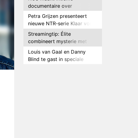
documentaire over
hockeyster Yibbi Jansen
Petra Grijzen presenteert
nieuwe NTR-serie Klaar voor
de oorlog
Streamingtip: Élite
combineert mysterie met
romantie
Louis van Gaal en Danny
Blind te gast in speciale
aflevering van Tussen de
Plottwist: Diederik zou De
Palen
Bondgenoten alsnog hebben
verlaten
RTL voegt negende B&B-
eigenaar toe aan nieuw
seizoen B&B Vol Liefde
HBO Max zendt voor het
eerst alle onderdelen van het
EK Atletiek uit
Relatie Anouk en Diederik
strandt na exit uit De
Bondgenoten