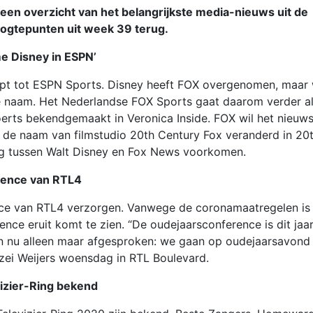
en overzicht van het belangrijkste media-nieuws uit de
oogtepunten uit week 39 terug.
e Disney in ESPN’
t tot ESPN Sports. Disney heeft FOX overgenomen, maar 
e naam. Het Nederlandse FOX Sports gaat daarom verder a
erts bekendgemaakt in Veronica Inside. FOX wil het nieuw
l de naam van filmstudio 20th Century Fox veranderd in 20
ing tussen Walt Disney en Fox News voorkomen.
rence van RTL4
nce van RTL4 verzorgen. Vanwege de coronamaatregelen is
ence eruit komt te zien. “De oudejaarsconference is dit jaa
en nu alleen maar afgesproken: we gaan op oudejaarsavond
zei Weijers woensdag in RTL Boulevard.
izier-Ring bekend