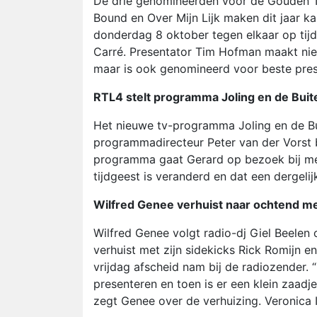
De drie genomineerden voor de Gouden T
Bound en Over Mijn Lijk maken dit jaar k
donderdag 8 oktober tegen elkaar op tijde
Carré. Presentator Tim Hofman maakt niet
maar is ook genomineerd voor beste pres
RTL4 stelt programma Joling en de Buit
Het nieuwe tv-programma Joling en de Bui
programmadirecteur Peter van der Vorst b
programma gaat Gerard op bezoek bij men
tijdgeest is veranderd en dat een dergel
Wilfred Genee verhuist naar ochtend met
Wilfred Genee volgt radio-dj Giel Beelen
verhuist met zijn sidekicks Rick Romijn en
vrijdag afscheid nam bij de radiozender
presenteren en toen is er een klein zaadje 
zegt Genee over de verhuizing. Veronica 