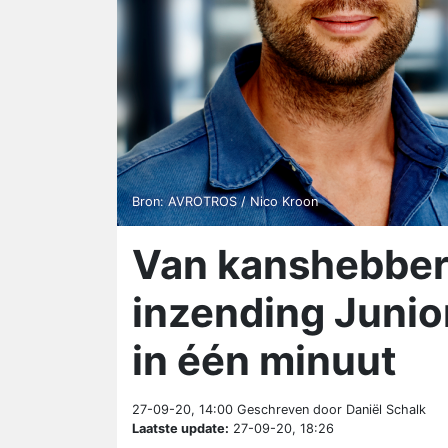
Bron: AVROTROS / Nico Kroon
Van kanshebbers
inzending Junior
in één minuut
27-09-20, 14:00
Geschreven door Daniël Schalk
Laatste update:
27-09-20, 18:26