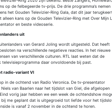
elevizier-Ring 2020 zijn bekend. Beste Zangers, Homewar
ans op de felbegeerde tv-prijs. De drie programma’s nemen 
ns het Gouden Televizier-Ring Gala, dat dit jaar terugkeert
 alleen kans op de Gouden Televizier-Ring met Over Mijn Li
entator en beste videoserie.
enlanders uit
tenlanders van Gerard Joling wordt uitgesteld. Dat heeft
esloten na verschillende negatieve reacties. In het nieuwe
sen van verschillende culturen. RTL laat weten dat de
ijk televisieprogramma daar onvoldoende bij past.
 radio-variant VI
 op in de ochtend van Radio Veronica. De tv-presentator
 Niels van Baarlen naar het tijdslot van Giel, die afgelopen
. “Eind vorig jaar hebben we een week de ochtendshow mog
bij me geplant dat is uitgegroeid tot liefde voor het tijdslot
Inside is vanaf 2 november in de ochtend te horen.