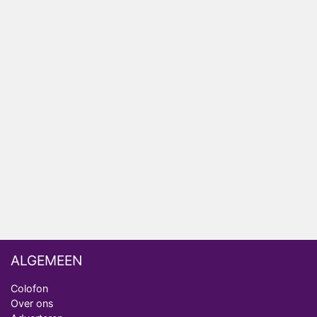
HBO Max zendt voor het eerst alle onderdelen van
het EK Atletiek uit
Relatie Anouk en Diederik strandt na exit uit De
Bondgenoten
Nederlanders kijken B&B Vol Liefde vooral voor
ongemakkelijke momenten
Ron Jans maakt dit seizoen zijn opwachting als
analist
Deze tien BN'ers doen mee aan het nieuwe seizoen
van Bestemming X
ALGEMEEN
Colofon
Over ons