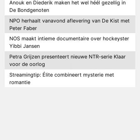
Anouk en Diederik maken het wel héél gezellig in
De Bondgenoten
NPO herhaalt vanavond aflevering van De Kist met
Peter Faber
NOS maakt intieme documentaire over hockeyster
Yibbi Jansen
Petra Grijzen presenteert nieuwe NTR-serie Klaar
voor de oorlog
Streamingtip: Élite combineert mysterie met
romantie
Louis van Gaal en Danny Blind te gast in speciale
aflevering van Tussen de Palen
Plottwist: Diederik zou De Bondgenoten alsnog
hebben verlaten
RTL voegt negende B&B-eigenaar toe aan nieuw
seizoen B&B Vol Liefde