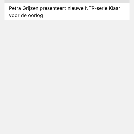
Petra Grijzen presenteert nieuwe NTR-serie Klaar
voor de oorlog
Streamingtip: Élite combineert mysterie met
romantie
Louis van Gaal en Danny Blind te gast in speciale
aflevering van Tussen de Palen
Plottwist: Diederik zou De Bondgenoten alsnog
hebben verlaten
RTL voegt negende B&B-eigenaar toe aan nieuw
seizoen B&B Vol Liefde
HBO Max zendt voor het eerst alle onderdelen van
het EK Atletiek uit
Relatie Anouk en Diederik strandt na exit uit De
Bondgenoten
Nederlanders kijken B&B Vol Liefde vooral voor