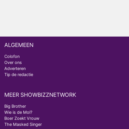
ongemakkelijke momenten
Ron Jans maakt dit seizoen zijn opwachting als
analist
ALGEMEEN
Colofon
Over ons
Adverteren
Tip de redactie
MEER SHOWBIZZNETWORK
Big Brother
Wie is de Mol?
Boer Zoekt Vrouw
The Masked Singer