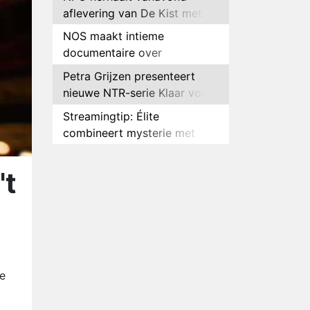
aflevering van De Kist met
Peter Faber
NOS maakt intieme
documentaire over
hockeyster Yibbi Jansen
Petra Grijzen presenteert
nieuwe NTR-serie Klaar voor
de oorlog
Streamingtip: Élite
combineert mysterie met
romantie
Louis van Gaal en Danny
Blind te gast in speciale
't
aflevering van Tussen de
Plottwist: Diederik zou De
Palen
Bondgenoten alsnog hebben
verlaten
RTL voegt negende B&B-
eigenaar toe aan nieuw
seizoen B&B Vol Liefde
HBO Max zendt voor het
e
eerst alle onderdelen van het
.
EK Atletiek uit