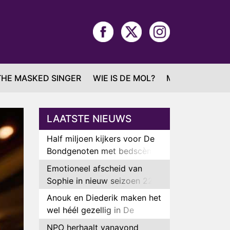
THE MASKED SINGER
WIE IS DE MOL?
MAFS
LAATSTE NIEUWS
Half miljoen kijkers voor De
Bondgenoten met bedscène
van Anouk en Diederik
Emotioneel afscheid van
Sophie in nieuw seizoen 22
Kids and Counting
Anouk en Diederik maken het
wel héél gezellig in De
Bondgenoten
NPO herhaalt vanavond