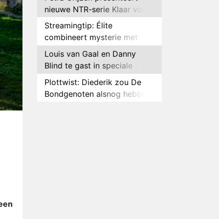
nieuwe NTR-serie Klaar voor
de oorlog
Streamingtip: Élite
combineert mysterie met
romantie
Louis van Gaal en Danny
Blind te gast in speciale
aflevering van Tussen de
Plottwist: Diederik zou De
Palen
Bondgenoten alsnog hebben
verlaten
RTL voegt negende B&B-
eigenaar toe aan nieuw
seizoen B&B Vol Liefde
HBO Max zendt voor het
eerst alle onderdelen van het
EK Atletiek uit
Relatie Anouk en Diederik
strandt na exit uit De
Bondgenoten
Nederlanders kijken B&B Vol
 een
Liefde vooral voor
ongemakkelijke momenten