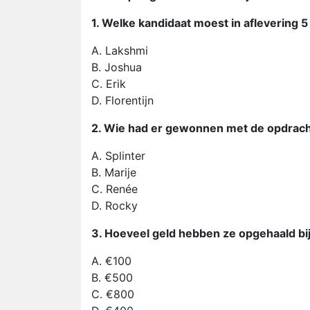
1. Welke kandidaat moest in aflevering 5
A. Lakshmi
B. Joshua
C. Erik
D. Florentijn
2. Wie had er gewonnen met de opdracht
A. Splinter
B. Marije
C. Renée
D. Rocky
3. Hoeveel geld hebben ze opgehaald bij
A. €100
B. €500
C. €800