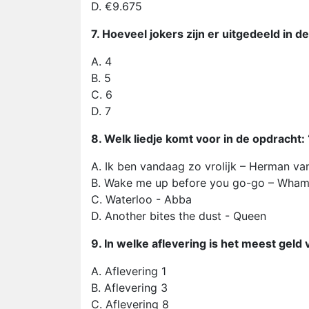
D. €9.675
7. Hoeveel jokers zijn er uitgedeeld in d
A. 4
B. 5
C. 6
D. 7
8. Welk liedje komt voor in de opdracht:
A. Ik ben vandaag zo vrolijk – Herman va
B. Wake me up before you go-go – Wham
C. Waterloo - Abba
D. Another bites the dust - Queen
9. In welke aflevering is het meest geld
A. Aflevering 1
B. Aflevering 3
C. Aflevering 8