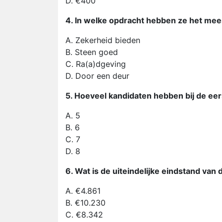
D. €400
4. In welke opdracht hebben ze het mee
A. Zekerheid bieden
B. Steen goed
C. Ra(a)dgeving
D. Door een deur
5. Hoeveel kandidaten hebben bij de ee
A. 5
B. 6
C. 7
D. 8
6. Wat is de uiteindelijke eindstand va
A. €4.861
B. €10.230
C. €8.342