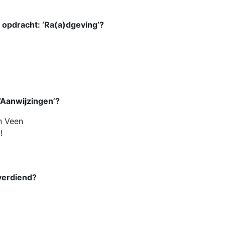
e opdracht: ‘Ra(a)dgeving’?
 ‘Aanwijzingen’?
n Veen
!
 verdiend?