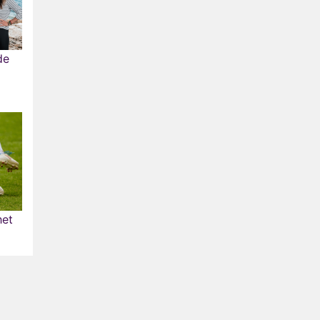
de
het