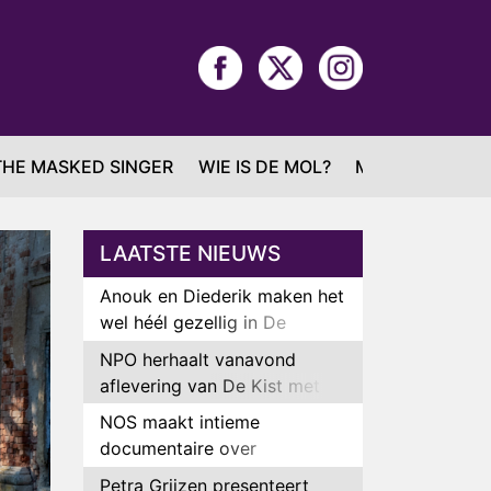
THE MASKED SINGER
WIE IS DE MOL?
MAFS
LAATSTE NIEUWS
Anouk en Diederik maken het
wel héél gezellig in De
Bondgenoten
NPO herhaalt vanavond
aflevering van De Kist met
Peter Faber
NOS maakt intieme
documentaire over
hockeyster Yibbi Jansen
Petra Grijzen presenteert