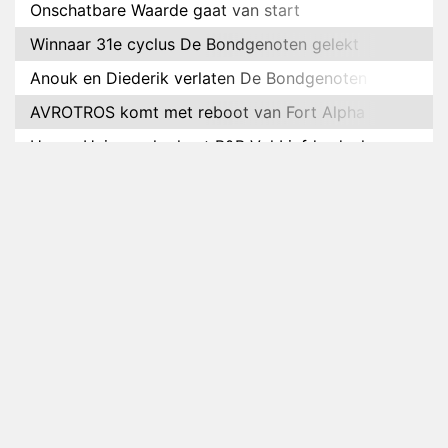
Onschatbare Waarde gaat van start
Winnaar 31e cyclus De Bondgenoten gelekt
Anouk en Diederik verlaten De Bondgenoten
AVROTROS komt met reboot van Fort Alpha
Henny Huisman herkent B&B Vol Liefde-deelnemer
Fred niet terug op televisie
Omroep Zwart volgt jonge emigranten in nieuwe
realityserie Welkom Terug
Arnout Hauben en vrienden doorkruisen de
Pyreneeën in nieuwe tv-serie
Op déze datum begint het nieuwe seizoen van
Vandaag Inside
Anouk biecht gevoelens voor Diederik op in De
Bondgenoten
NOS doet live verslag van slotdag WorldPride