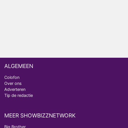
Amsterdam 2026
Anouk en Diederik botsen keihard in De
Bondgenoten
ALGEMEEN
Colofon
Over ons
Adverteren
Tip de redactie
MEER SHOWBIZZNETWORK
Big Brother