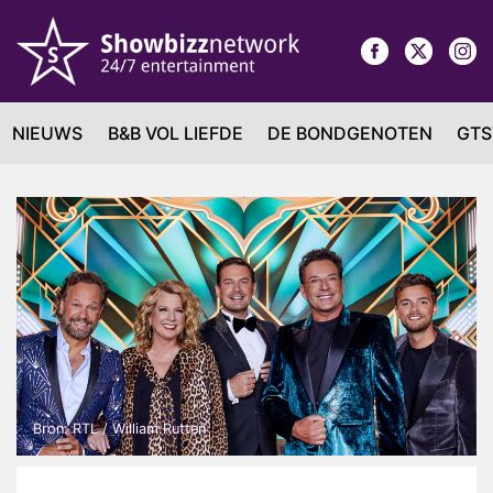
NIEUWS
B&B VOL LIEFDE
DE BONDGENOTEN
GTS
Bron: RTL / William Rutten