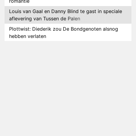
romantie
Louis van Gaal en Danny Blind te gast in speciale
aflevering van Tussen de Palen
Plottwist: Diederik zou De Bondgenoten alsnog
hebben verlaten
RTL voegt negende B&B-eigenaar toe aan nieuw
seizoen B&B Vol Liefde
HBO Max zendt voor het eerst alle onderdelen van
het EK Atletiek uit
Relatie Anouk en Diederik strandt na exit uit De
Bondgenoten
Nederlanders kijken B&B Vol Liefde vooral voor
ongemakkelijke momenten
Ron Jans maakt dit seizoen zijn opwachting als
analist
Deze tien BN'ers doen mee aan het nieuwe seizoen