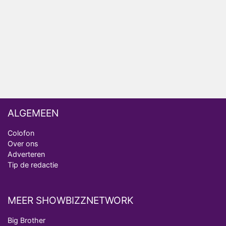
van Bestemming X
Vanavond op tv: jubileumseizoen van Van
Onschatbare Waarde gaat van start
Winnaar 31e cyclus De Bondgenoten gelekt
ALGEMEEN
Colofon
Over ons
Adverteren
Tip de redactie
MEER SHOWBIZZNETWORK
Big Brother