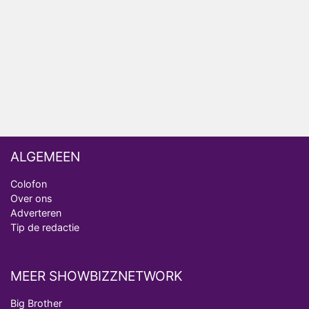
Fred niet terug op televisie
Omroep Zwart volgt jonge emigranten in nieuwe
realityserie Welkom Terug
ALGEMEEN
Colofon
Over ons
Adverteren
Tip de redactie
MEER SHOWBIZZNETWORK
Big Brother