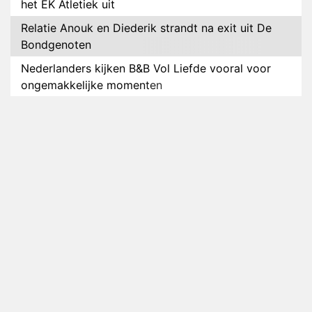
het EK Atletiek uit
Relatie Anouk en Diederik strandt na exit uit De
Bondgenoten
Nederlanders kijken B&B Vol Liefde vooral voor
ongemakkelijke momenten
Ron Jans maakt dit seizoen zijn opwachting als
analist
Deze tien BN'ers doen mee aan het nieuwe seizoen
van Bestemming X
Vanavond op tv: jubileumseizoen van Van
Onschatbare Waarde gaat van start
Winnaar 31e cyclus De Bondgenoten gelekt
Anouk en Diederik verlaten De Bondgenoten
AVROTROS komt met reboot van Fort Alpha
Henny Huisman herkent B&B Vol Liefde-deelnemer