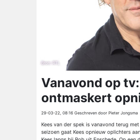
Bron: RTL
Vanavond op tv:
ontmaskert opn
29-03-22, 08:16
Geschreven door Pieter Jongsma
Kees van der spek is vanavond terug met 
seizoen gaat Kees opnieuw oplichters aanp
Kees langs bij Rob uit Enschede. Op een d