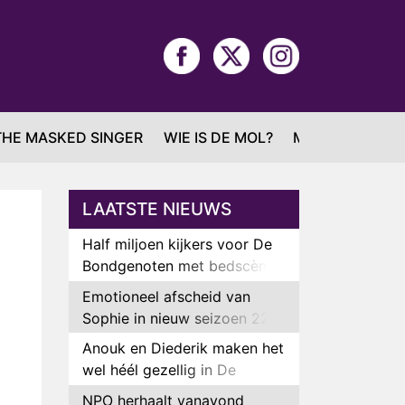
THE MASKED SINGER
WIE IS DE MOL?
MAFS
LAATSTE NIEUWS
Half miljoen kijkers voor De
Bondgenoten met bedscène
van Anouk en Diederik
Emotioneel afscheid van
Sophie in nieuw seizoen 22
Kids and Counting
Anouk en Diederik maken het
wel héél gezellig in De
Bondgenoten
NPO herhaalt vanavond