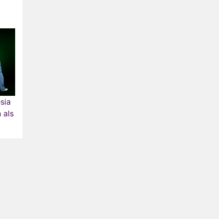
sia
 als