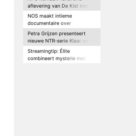
aflevering van De Kist met
Peter Faber
NOS maakt intieme
documentaire over
hockeyster Yibbi Jansen
Petra Grijzen presenteert
nieuwe NTR-serie Klaar voor
de oorlog
Streamingtip: Élite
combineert mysterie met
romantie
Louis van Gaal en Danny
Blind te gast in speciale
aflevering van Tussen de
Plottwist: Diederik zou De
Palen
Bondgenoten alsnog hebben
verlaten
RTL voegt negende B&B-
eigenaar toe aan nieuw
seizoen B&B Vol Liefde
HBO Max zendt voor het
eerst alle onderdelen van het
EK Atletiek uit