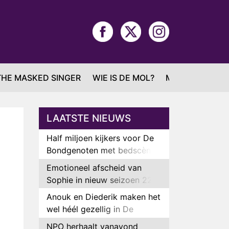
THE MASKED SINGER
WIE IS DE MOL?
MAFS
LAATSTE NIEUWS
Half miljoen kijkers voor De
Bondgenoten met bedscène
van Anouk en Diederik
Emotioneel afscheid van
Sophie in nieuw seizoen 22
Kids and Counting
Anouk en Diederik maken het
wel héél gezellig in De
Bondgenoten
NPO herhaalt vanavond