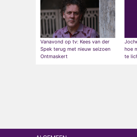
Vanavond op tv: Kees van der
Joche
Spek terug met nieuw seizoen
hoe m
Ontmaskert
te lic