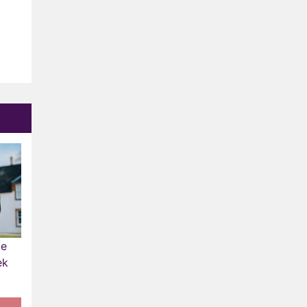
Relatie Anouk en Diederik
strandt na exit uit De
Bondgenoten
Nederlanders kijken B&B Vol
Liefde vooral voor
ongemakkelijke momenten
Ron Jans maakt dit seizoen
zijn opwachting als analist
Deze tien BN'ers doen mee
aan het nieuwe seizoen van
Bestemming X
de
ek