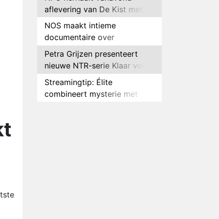
aflevering van De Kist met
Peter Faber
NOS maakt intieme
documentaire over
hockeyster Yibbi Jansen
Petra Grijzen presenteert
nieuwe NTR-serie Klaar voor
de oorlog
Streamingtip: Élite
combineert mysterie met
romantie
Louis van Gaal en Danny
Blind te gast in speciale
kt
aflevering van Tussen de
Plottwist: Diederik zou De
Palen
Bondgenoten alsnog hebben
verlaten
RTL voegt negende B&B-
eigenaar toe aan nieuw
seizoen B&B Vol Liefde
HBO Max zendt voor het
tste
eerst alle onderdelen van het
EK Atletiek uit