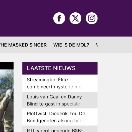
THE MASKED SINGER
WIE IS DE MOL?
MAFS
LAATSTE NIEUWS
Streamingtip: Élite
combineert mysterie met
romantie
Louis van Gaal en Danny
Blind te gast in speciale
aflevering van Tussen de
Plottwist: Diederik zou De
Palen
Bondgenoten alsnog hebben
verlaten
RTL voegt negende B&B-