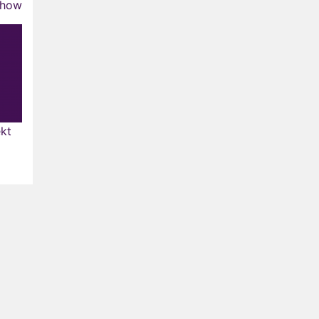
show
kt