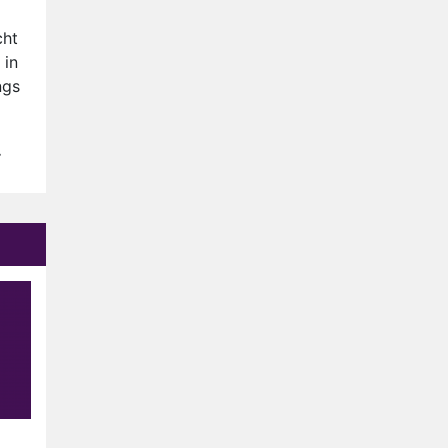
Anouk en Diederik verlaten
De Bondgenoten
cht
 in
AVROTROS komt met reboot
ngs
van Fort Alpha
Henny Huisman herkent B&B
Vol Liefde-deelnemer Fred
.
niet terug op televisie
Omroep Zwart volgt jonge
emigranten in nieuwe
realityserie Welkom Terug