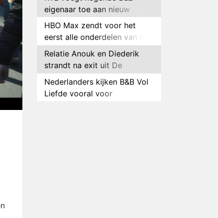
eigenaar toe aan nieuw
seizoen B&B Vol Liefde
HBO Max zendt voor het
eerst alle onderdelen van het
EK Atletiek uit
Relatie Anouk en Diederik
strandt na exit uit De
Bondgenoten
Nederlanders kijken B&B Vol
Liefde vooral voor
ongemakkelijke momenten
Ron Jans maakt dit seizoen
zijn opwachting als analist
Deze tien BN'ers doen mee
aan het nieuwe seizoen van
Bestemming X
Vanavond op tv:
jubileumseizoen van Van
Onschatbare Waarde gaat
Winnaar 31e cyclus De
van start
Bondgenoten gelekt
en