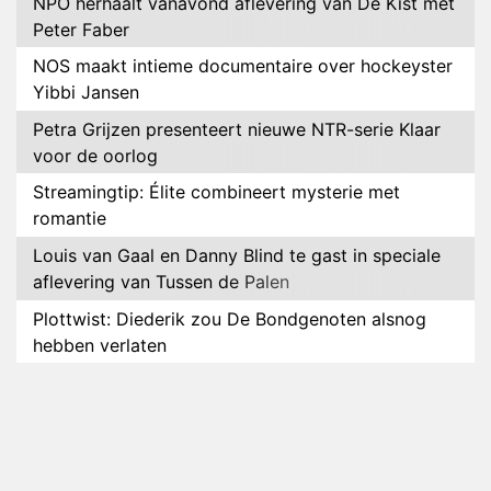
NPO herhaalt vanavond aflevering van De Kist met
Peter Faber
NOS maakt intieme documentaire over hockeyster
Yibbi Jansen
Petra Grijzen presenteert nieuwe NTR-serie Klaar
voor de oorlog
Streamingtip: Élite combineert mysterie met
romantie
Louis van Gaal en Danny Blind te gast in speciale
aflevering van Tussen de Palen
Plottwist: Diederik zou De Bondgenoten alsnog
hebben verlaten
RTL voegt negende B&B-eigenaar toe aan nieuw
seizoen B&B Vol Liefde
HBO Max zendt voor het eerst alle onderdelen van
het EK Atletiek uit