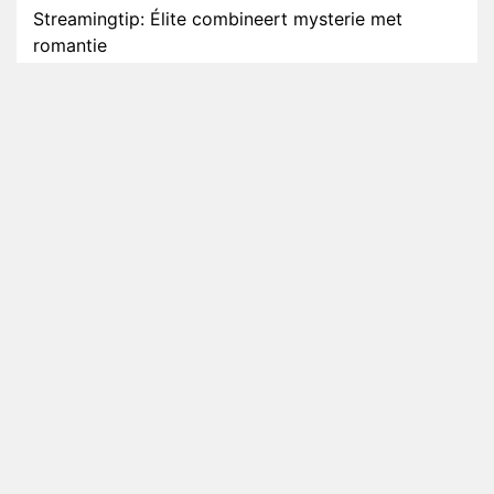
Streamingtip: Élite combineert mysterie met
romantie
Louis van Gaal en Danny Blind te gast in speciale
aflevering van Tussen de Palen
Plottwist: Diederik zou De Bondgenoten alsnog
hebben verlaten
RTL voegt negende B&B-eigenaar toe aan nieuw
seizoen B&B Vol Liefde
HBO Max zendt voor het eerst alle onderdelen van
het EK Atletiek uit
Relatie Anouk en Diederik strandt na exit uit De
Bondgenoten
Nederlanders kijken B&B Vol Liefde vooral voor
ongemakkelijke momenten
Ron Jans maakt dit seizoen zijn opwachting als
analist