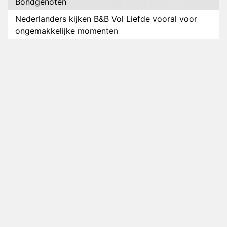
Bondgenoten
Nederlanders kijken B&B Vol Liefde vooral voor
ongemakkelijke momenten
Ron Jans maakt dit seizoen zijn opwachting als
analist
Deze tien BN'ers doen mee aan het nieuwe seizoen
van Bestemming X
Vanavond op tv: jubileumseizoen van Van
Onschatbare Waarde gaat van start
Winnaar 31e cyclus De Bondgenoten gelekt
Anouk en Diederik verlaten De Bondgenoten
AVROTROS komt met reboot van Fort Alpha
Henny Huisman herkent B&B Vol Liefde-deelnemer
Fred niet terug op televisie
Omroep Zwart volgt jonge emigranten in nieuwe