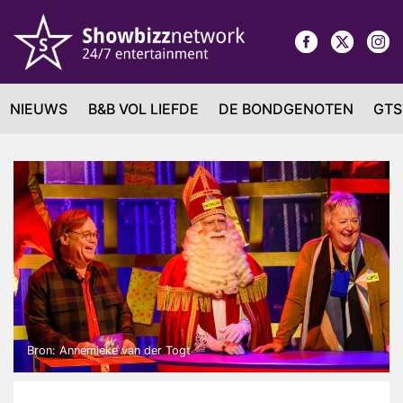
NIEUWS
B&B VOL LIEFDE
DE BONDGENOTEN
GTS
Bron: Annemieke van der Togt