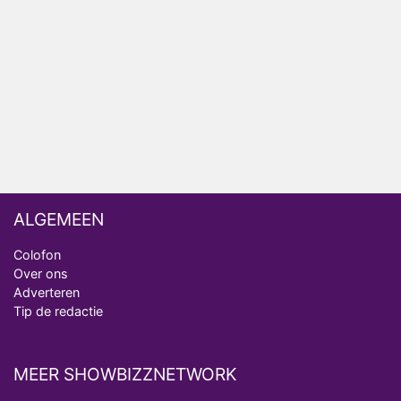
Nederlanders kijken B&B Vol Liefde vooral voor
ongemakkelijke momenten
Ron Jans maakt dit seizoen zijn opwachting als
analist
Deze tien BN'ers doen mee aan het nieuwe seizoen
van Bestemming X
ALGEMEEN
Colofon
Over ons
Adverteren
Tip de redactie
MEER SHOWBIZZNETWORK