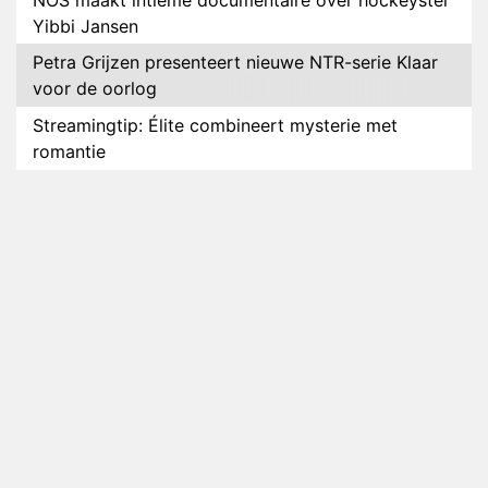
Yibbi Jansen
Petra Grijzen presenteert nieuwe NTR-serie Klaar
voor de oorlog
Streamingtip: Élite combineert mysterie met
romantie
Louis van Gaal en Danny Blind te gast in speciale
aflevering van Tussen de Palen
Plottwist: Diederik zou De Bondgenoten alsnog
hebben verlaten
RTL voegt negende B&B-eigenaar toe aan nieuw
seizoen B&B Vol Liefde
HBO Max zendt voor het eerst alle onderdelen van
het EK Atletiek uit
Relatie Anouk en Diederik strandt na exit uit De
Bondgenoten