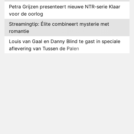
Petra Grijzen presenteert nieuwe NTR-serie Klaar
voor de oorlog
Streamingtip: Élite combineert mysterie met
romantie
Louis van Gaal en Danny Blind te gast in speciale
aflevering van Tussen de Palen
Plottwist: Diederik zou De Bondgenoten alsnog
hebben verlaten
RTL voegt negende B&B-eigenaar toe aan nieuw
seizoen B&B Vol Liefde
HBO Max zendt voor het eerst alle onderdelen van
het EK Atletiek uit
Relatie Anouk en Diederik strandt na exit uit De
Bondgenoten
Nederlanders kijken B&B Vol Liefde vooral voor