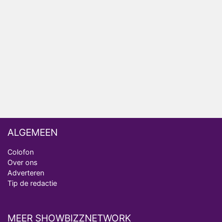
ongemakkelijke momenten
Ron Jans maakt dit seizoen zijn opwachting als
analist
Deze tien BN'ers doen mee aan het nieuwe seizoen
van Bestemming X
Vanavond op tv: jubileumseizoen van Van
Onschatbare Waarde gaat van start
ALGEMEEN
Colofon
Over ons
Adverteren
Tip de redactie
MEER SHOWBIZZNETWORK