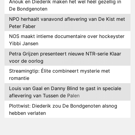
Anouk en Diederik maken het wel héél gezellig in
De Bondgenoten
NPO herhaalt vanavond aflevering van De Kist met
Peter Faber
NOS maakt intieme documentaire over hockeyster
Yibbi Jansen
Petra Grijzen presenteert nieuwe NTR-serie Klaar
voor de oorlog
Streamingtip: Élite combineert mysterie met
romantie
Louis van Gaal en Danny Blind te gast in speciale
aflevering van Tussen de Palen
Plottwist: Diederik zou De Bondgenoten alsnog
hebben verlaten
RTL voegt negende B&B-eigenaar toe aan nieuw
seizoen B&B Vol Liefde