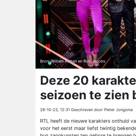
Bron: William Rutten en Rob Jacobs
Deze 20 karakte
seizoen te zien
28-10-23, 12:31
Geschreven door Pieter Jongsma
RTL heeft de nieuwe karakters onthuld va
voor het eerst maar liefst twintig beken
hun zangkunsten ten gehore te brengen te