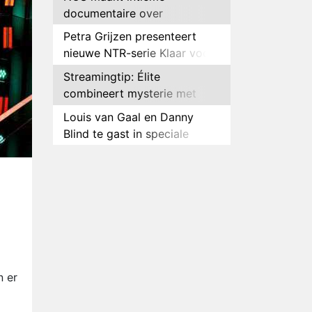
documentaire over
hockeyster Yibbi Jansen
Petra Grijzen presenteert
nieuwe NTR-serie Klaar voor
de oorlog
Streamingtip: Élite
combineert mysterie met
romantie
Louis van Gaal en Danny
Blind te gast in speciale
aflevering van Tussen de
Plottwist: Diederik zou De
Palen
Bondgenoten alsnog hebben
verlaten
RTL voegt negende B&B-
eigenaar toe aan nieuw
seizoen B&B Vol Liefde
HBO Max zendt voor het
eerst alle onderdelen van het
EK Atletiek uit
Relatie Anouk en Diederik
n er
strandt na exit uit De
Bondgenoten