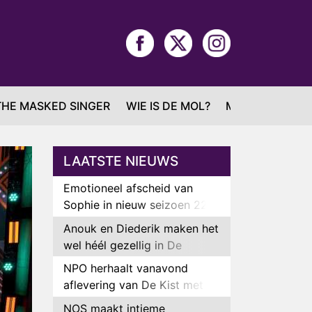
THE MASKED SINGER
WIE IS DE MOL?
MAFS
LAATSTE NIEUWS
Emotioneel afscheid van
Sophie in nieuw seizoen 22
Kids and Counting
Anouk en Diederik maken het
wel héél gezellig in De
Bondgenoten
NPO herhaalt vanavond
aflevering van De Kist met
Peter Faber
NOS maakt intieme