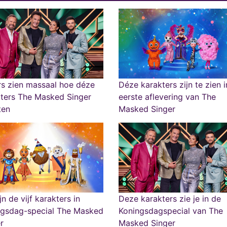
rs zien massaal hoe déze
Déze karakters zijn te zien 
ters The Masked Singer
eerste aflevering van The
ten
Masked Singer
ijn de vijf karakters in
Deze karakters zie je in de
ngsdag-special The Masked
Koningsdagspecial van The
r
Masked Singer