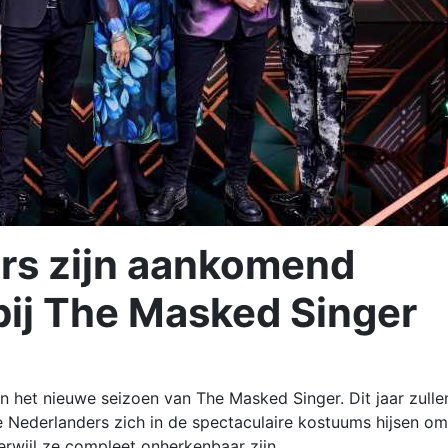
rs zijn aankomend
 bij The Masked Singer
n het nieuwe seizoen van The Masked Singer. Dit jaar zulle
de Nederlanders zich in de spectaculaire kostuums hijsen om
rwijl ze compleet onherkenbaar zijn.