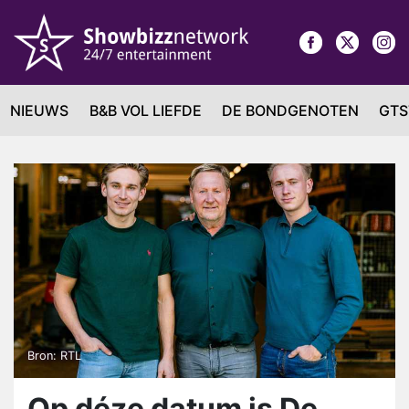
NIEUWS
B&B VOL LIEFDE
DE BONDGENOTEN
GTS
Bron: RTL
Op déze datum is De