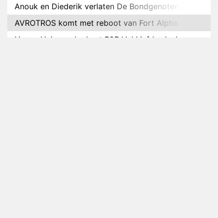
Anouk en Diederik verlaten De Bondgenoten
AVROTROS komt met reboot van Fort Alpha
Henny Huisman herkent B&B Vol Liefde-deelnemer
Fred niet terug op televisie
Omroep Zwart volgt jonge emigranten in nieuwe
realityserie Welkom Terug
Arnout Hauben en vrienden doorkruisen de
Pyreneeën in nieuwe tv-serie
Op déze datum begint het nieuwe seizoen van
Vandaag Inside
Anouk biecht gevoelens voor Diederik op in De
Bondgenoten
NOS doet live verslag van slotdag WorldPride
Amsterdam 2026
Anouk en Diederik botsen keihard in De