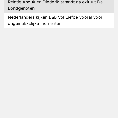
Relatie Anouk en Diederik strandt na exit uit De
Bondgenoten
Nederlanders kijken B&B Vol Liefde vooral voor
ongemakkelijke momenten
Ron Jans maakt dit seizoen zijn opwachting als
analist
Deze tien BN'ers doen mee aan het nieuwe seizoen
van Bestemming X
Vanavond op tv: jubileumseizoen van Van
Onschatbare Waarde gaat van start
Winnaar 31e cyclus De Bondgenoten gelekt
Anouk en Diederik verlaten De Bondgenoten
AVROTROS komt met reboot van Fort Alpha
Henny Huisman herkent B&B Vol Liefde-deelnemer
Fred niet terug op televisie