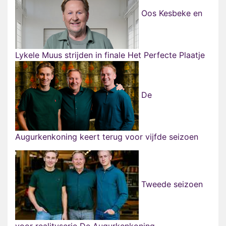
Oos Kesbeke en
Lykele Muus strijden in finale Het Perfecte Plaatje
De
Augurkenkoning keert terug voor vijfde seizoen
Tweede seizoen