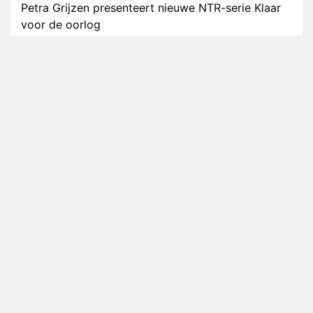
Petra Grijzen presenteert nieuwe NTR-serie Klaar
voor de oorlog
Streamingtip: Élite combineert mysterie met
romantie
Louis van Gaal en Danny Blind te gast in speciale
aflevering van Tussen de Palen
Plottwist: Diederik zou De Bondgenoten alsnog
hebben verlaten
RTL voegt negende B&B-eigenaar toe aan nieuw
seizoen B&B Vol Liefde
HBO Max zendt voor het eerst alle onderdelen van
het EK Atletiek uit
Relatie Anouk en Diederik strandt na exit uit De
Bondgenoten
Nederlanders kijken B&B Vol Liefde vooral voor
ongemakkelijke momenten