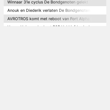
Winnaar 31e cyclus De Bondgenoten gelekt
Anouk en Diederik verlaten De Bondgenoten
AVROTROS komt met reboot van Fort Alpha
Henny Huisman herkent B&B Vol Liefde-deelnemer
Fred niet terug op televisie
Omroep Zwart volgt jonge emigranten in nieuwe
realityserie Welkom Terug
Arnout Hauben en vrienden doorkruisen de
Pyreneeën in nieuwe tv-serie
Op déze datum begint het nieuwe seizoen van
Vandaag Inside
Anouk biecht gevoelens voor Diederik op in De
Bondgenoten
NOS doet live verslag van slotdag WorldPride
Amsterdam 2026