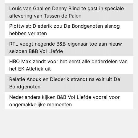
Louis van Gaal en Danny Blind te gast in speciale
aflevering van Tussen de Palen
Plottwist: Diederik zou De Bondgenoten alsnog
hebben verlaten
RTL voegt negende B&B-eigenaar toe aan nieuw
seizoen B&B Vol Liefde
HBO Max zendt voor het eerst alle onderdelen van
het EK Atletiek uit
Relatie Anouk en Diederik strandt na exit uit De
Bondgenoten
Nederlanders kijken B&B Vol Liefde vooral voor
ongemakkelijke momenten
Ron Jans maakt dit seizoen zijn opwachting als
analist
Deze tien BN'ers doen mee aan het nieuwe seizoen