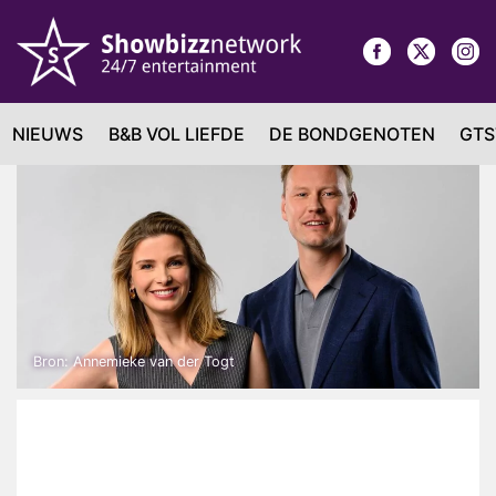
NIEUWS
B&B VOL LIEFDE
DE BONDGENOTEN
GTS
Bron: Annemieke van der Togt