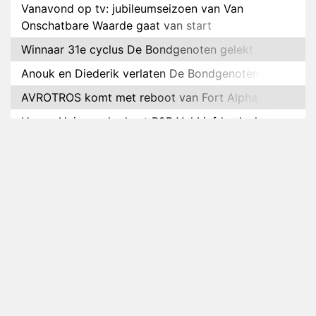
Vanavond op tv: jubileumseizoen van Van
Onschatbare Waarde gaat van start
Winnaar 31e cyclus De Bondgenoten gelekt
Anouk en Diederik verlaten De Bondgenoten
AVROTROS komt met reboot van Fort Alpha
Henny Huisman herkent B&B Vol Liefde-deelnemer
Fred niet terug op televisie
Omroep Zwart volgt jonge emigranten in nieuwe
realityserie Welkom Terug
Arnout Hauben en vrienden doorkruisen de
Pyreneeën in nieuwe tv-serie
Op déze datum begint het nieuwe seizoen van
Vandaag Inside
Anouk biecht gevoelens voor Diederik op in De
Bondgenoten