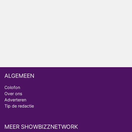
NOS doet live verslag van slotdag WorldPride
Amsterdam 2026
Anouk en Diederik botsen keihard in De
Bondgenoten
ALGEMEEN
Colofon
Over ons
Adverteren
Tip de redactie
MEER SHOWBIZZNETWORK