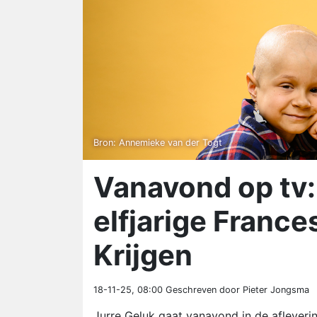
Bron: Annemieke van der Togt
Vanavond op tv:
elfjarige France
Krijgen
18-11-25, 08:00
Geschreven door Pieter Jongsma
Jurre Geluk gaat vanavond in de aflevering