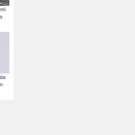
omi
ls
rda
in