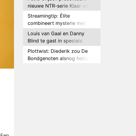
nieuwe NTR-serie Klaar voor
de oorlog
Streamingtip: Élite
combineert mysterie met
romantie
Louis van Gaal en Danny
Blind te gast in speciale
aflevering van Tussen de
Plottwist: Diederik zou De
Palen
Bondgenoten alsnog hebben
verlaten
RTL voegt negende B&B-
eigenaar toe aan nieuw
seizoen B&B Vol Liefde
HBO Max zendt voor het
eerst alle onderdelen van het
EK Atletiek uit
Relatie Anouk en Diederik
strandt na exit uit De
Bondgenoten
Nederlanders kijken B&B Vol
Liefde vooral voor
ongemakkelijke momenten
 Een