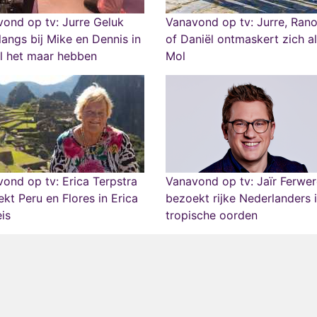
ond op tv: Jurre Geluk
Vanavond op tv: Jurre, Ran
langs bij Mike en Dennis in
of Daniël ontmaskert zich a
l het maar hebben
Mol
ond op tv: Erica Terpstra
Vanavond op tv: Jaïr Ferwe
kt Peru en Flores in Erica
bezoekt rijke Nederlanders 
is
tropische oorden