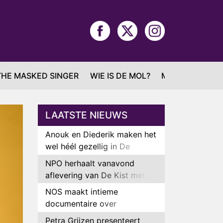
THE MASKED SINGER
WIE IS DE MOL?
MAFS
LAATSTE NIEUWS
Anouk en Diederik maken het
wel héél gezellig in De
Bondgenoten
NPO herhaalt vanavond
aflevering van De Kist met
Peter Faber
NOS maakt intieme
documentaire over
hockeyster Yibbi Jansen
Petra Grijzen presenteert