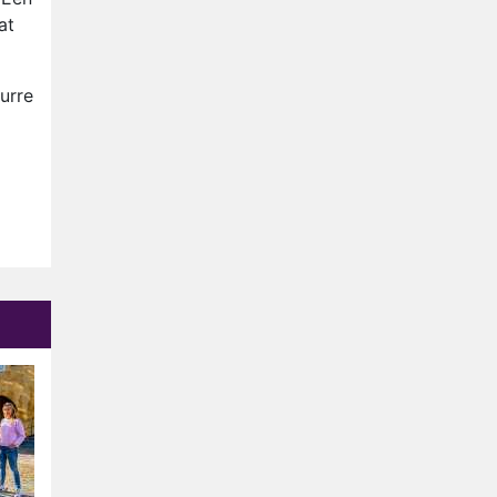
Ron Jans maakt dit seizoen
at
zijn opwachting als analist
Deze tien BN'ers doen mee
urre
aan het nieuwe seizoen van
Bestemming X
Vanavond op tv:
jubileumseizoen van Van
Onschatbare Waarde gaat
Winnaar 31e cyclus De
van start
Bondgenoten gelekt