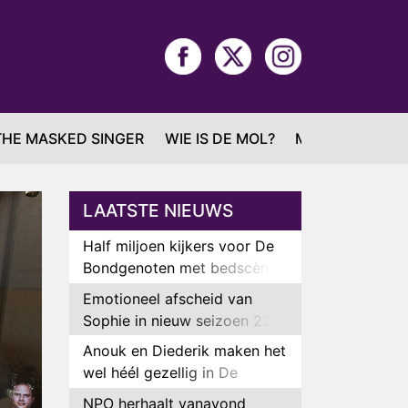
THE MASKED SINGER
WIE IS DE MOL?
MAFS
LAATSTE NIEUWS
Half miljoen kijkers voor De
Bondgenoten met bedscène
van Anouk en Diederik
Emotioneel afscheid van
Sophie in nieuw seizoen 22
Kids and Counting
Anouk en Diederik maken het
wel héél gezellig in De
Bondgenoten
NPO herhaalt vanavond