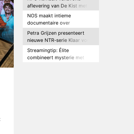
aflevering van De Kist met
Peter Faber
NOS maakt intieme
documentaire over
hockeyster Yibbi Jansen
Petra Grijzen presenteert
nieuwe NTR-serie Klaar voor
de oorlog
Streamingtip: Élite
combineert mysterie met
romantie
Louis van Gaal en Danny
Blind te gast in speciale
g
aflevering van Tussen de
Plottwist: Diederik zou De
Palen
Bondgenoten alsnog hebben
verlaten
RTL voegt negende B&B-
eigenaar toe aan nieuw
seizoen B&B Vol Liefde
HBO Max zendt voor het
t
eerst alle onderdelen van het
EK Atletiek uit