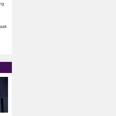
Relatie Anouk en Diederik
ang
strandt na exit uit De
Bondgenoten
Nederlanders kijken B&B Vol
Liefde vooral voor
vaak
ongemakkelijke momenten
Ron Jans maakt dit seizoen
zijn opwachting als analist
Deze tien BN'ers doen mee
aan het nieuwe seizoen van
Bestemming X