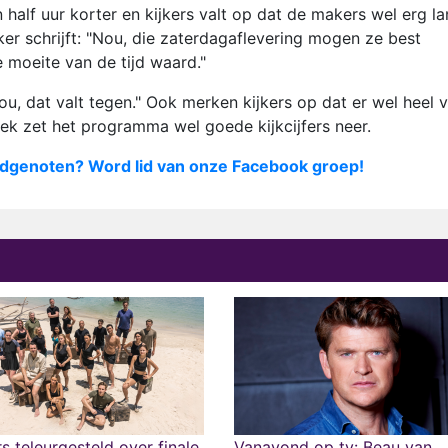
half uur korter en kijkers valt op dat de makers wel erg l
er schrijft: "Nou, die zaterdagaflevering mogen ze best
 moeite van de tijd waard."
u, dat valt tegen." Ook merken kijkers op dat er wel heel 
ek zet het programma wel goede kijkcijfers neer.
dgenoten? Word lid van onze Facebook groep!
rs teleurgesteld over finale
Vanavond op tv: Beau van