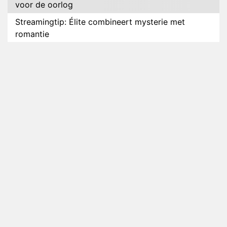
voor de oorlog
Streamingtip: Élite combineert mysterie met
romantie
Louis van Gaal en Danny Blind te gast in speciale
aflevering van Tussen de Palen
Plottwist: Diederik zou De Bondgenoten alsnog
hebben verlaten
RTL voegt negende B&B-eigenaar toe aan nieuw
seizoen B&B Vol Liefde
HBO Max zendt voor het eerst alle onderdelen van
het EK Atletiek uit
Relatie Anouk en Diederik strandt na exit uit De
Bondgenoten
Nederlanders kijken B&B Vol Liefde vooral voor
ongemakkelijke momenten
Ron Jans maakt dit seizoen zijn opwachting als