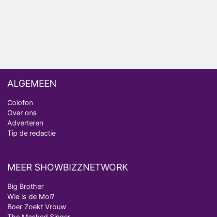
analist
Deze tien BN'ers doen mee aan het nieuwe seizoen
van Bestemming X
ALGEMEEN
Colofon
Over ons
Adverteren
Tip de redactie
MEER SHOWBIZZNETWORK
Big Brother
Wie is de Mol?
Boer Zoekt Vrouw
The Masked Singer