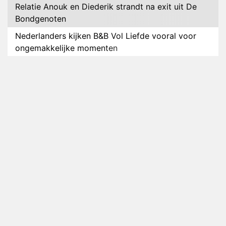
Relatie Anouk en Diederik strandt na exit uit De
Bondgenoten
Nederlanders kijken B&B Vol Liefde vooral voor
ongemakkelijke momenten
Ron Jans maakt dit seizoen zijn opwachting als
analist
Deze tien BN'ers doen mee aan het nieuwe seizoen
van Bestemming X
Vanavond op tv: jubileumseizoen van Van
Onschatbare Waarde gaat van start
Winnaar 31e cyclus De Bondgenoten gelekt
Anouk en Diederik verlaten De Bondgenoten
AVROTROS komt met reboot van Fort Alpha
Henny Huisman herkent B&B Vol Liefde-deelnemer
Fred niet terug op televisie