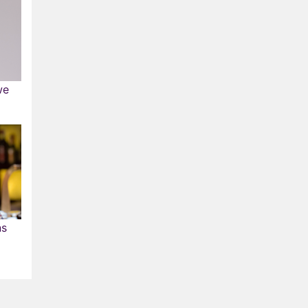
we
ns