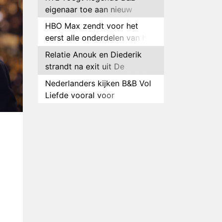
eigenaar toe aan nieuw
seizoen B&B Vol Liefde
HBO Max zendt voor het
eerst alle onderdelen van het
EK Atletiek uit
Relatie Anouk en Diederik
strandt na exit uit De
Bondgenoten
Nederlanders kijken B&B Vol
Liefde vooral voor
ongemakkelijke momenten
Ron Jans maakt dit seizoen
zijn opwachting als analist
Deze tien BN'ers doen mee
aan het nieuwe seizoen van
Bestemming X
Vanavond op tv:
jubileumseizoen van Van
Onschatbare Waarde gaat
Winnaar 31e cyclus De
van start
Bondgenoten gelekt