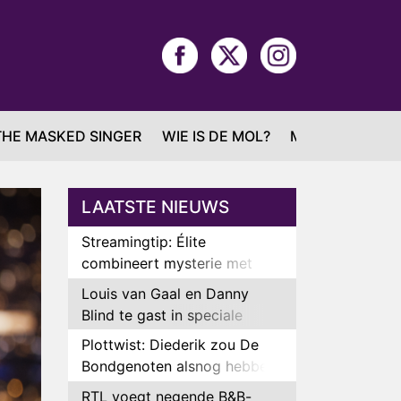
THE MASKED SINGER
WIE IS DE MOL?
MAFS
LAATSTE NIEUWS
Streamingtip: Élite
combineert mysterie met
romantie
Louis van Gaal en Danny
Blind te gast in speciale
aflevering van Tussen de
Plottwist: Diederik zou De
Palen
Bondgenoten alsnog hebben
verlaten
RTL voegt negende B&B-