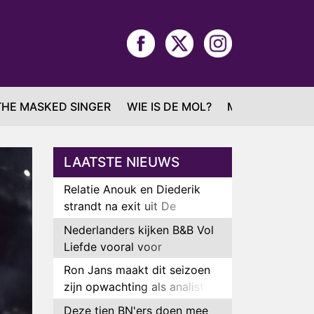
THE MASKED SINGER
WIE IS DE MOL?
MAFS
LAATSTE NIEUWS
Relatie Anouk en Diederik
strandt na exit uit De
Bondgenoten
Nederlanders kijken B&B Vol
Liefde vooral voor
ongemakkelijke momenten
Ron Jans maakt dit seizoen
zijn opwachting als analist
Deze tien BN'ers doen mee