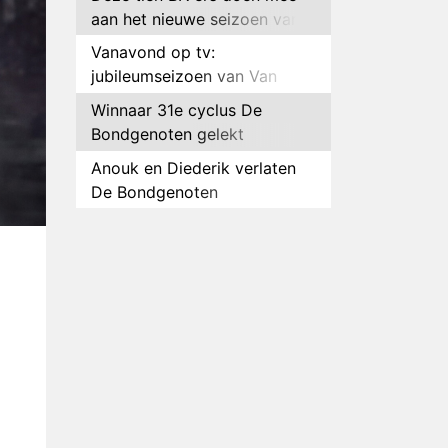
aan het nieuwe seizoen van
Bestemming X
Vanavond op tv:
jubileumseizoen van Van
Onschatbare Waarde gaat
Winnaar 31e cyclus De
van start
Bondgenoten gelekt
Anouk en Diederik verlaten
De Bondgenoten
AVROTROS komt met reboot
van Fort Alpha
Henny Huisman herkent B&B
Vol Liefde-deelnemer Fred
niet terug op televisie
Omroep Zwart volgt jonge
emigranten in nieuwe
realityserie Welkom Terug
Arnout Hauben en vrienden
doorkruisen de Pyreneeën in
nieuwe tv-serie