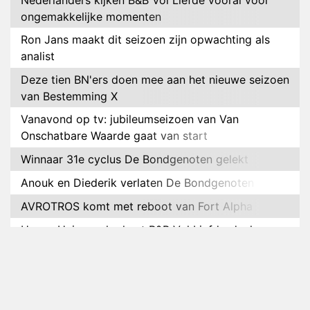
ongemakkelijke momenten
Ron Jans maakt dit seizoen zijn opwachting als
analist
Deze tien BN'ers doen mee aan het nieuwe seizoen
van Bestemming X
Vanavond op tv: jubileumseizoen van Van
Onschatbare Waarde gaat van start
Winnaar 31e cyclus De Bondgenoten gelekt
Anouk en Diederik verlaten De Bondgenoten
AVROTROS komt met reboot van Fort Alpha
Henny Huisman herkent B&B Vol Liefde-deelnemer
Fred niet terug op televisie
Omroep Zwart volgt jonge emigranten in nieuwe
realityserie Welkom Terug
Arnout Hauben en vrienden doorkruisen de