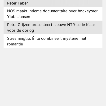
Peter Faber
NOS maakt intieme documentaire over hockeyster
Yibbi Jansen
Petra Grijzen presenteert nieuwe NTR-serie Klaar
voor de oorlog
Streamingtip: Élite combineert mysterie met
romantie
Louis van Gaal en Danny Blind te gast in speciale
aflevering van Tussen de Palen
Plottwist: Diederik zou De Bondgenoten alsnog
hebben verlaten
RTL voegt negende B&B-eigenaar toe aan nieuw
seizoen B&B Vol Liefde
HBO Max zendt voor het eerst alle onderdelen van
het EK Atletiek uit