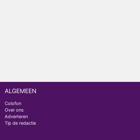
Relatie Anouk en Diederik strandt na exit uit De
Bondgenoten
Nederlanders kijken B&B Vol Liefde vooral voor
ongemakkelijke momenten
Ron Jans maakt dit seizoen zijn opwachting als
analist
Deze tien BN'ers doen mee aan het nieuwe seizoen
van Bestemming X
ALGEMEEN
Colofon
Over ons
Adverteren
Tip de redactie