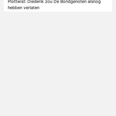
Plottwist: Diederik zou De Bondgenoten alsnog
hebben verlaten
RTL voegt negende B&B-eigenaar toe aan nieuw
seizoen B&B Vol Liefde
HBO Max zendt voor het eerst alle onderdelen van
het EK Atletiek uit
Relatie Anouk en Diederik strandt na exit uit De
Bondgenoten
Nederlanders kijken B&B Vol Liefde vooral voor
ongemakkelijke momenten
Ron Jans maakt dit seizoen zijn opwachting als
analist
Deze tien BN'ers doen mee aan het nieuwe seizoen
van Bestemming X
Vanavond op tv: jubileumseizoen van Van
Onschatbare Waarde gaat van start