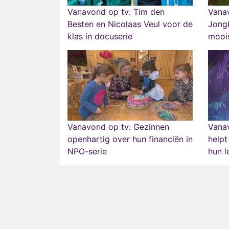
Vanavond op tv: Tim den
Vana
Besten en Nicolaas Veul voor de
Jongb
klas in docuserie
moois
Vanavond op tv: Gezinnen
Vanav
openhartig over hun financiën in
helpt
NPO-serie
hun l