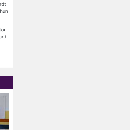
Nederlanders kijken B&B Vol
rdt
Liefde vooral voor
 hun
ongemakkelijke momenten
Ron Jans maakt dit seizoen
zijn opwachting als analist
tor
Deze tien BN'ers doen mee
ard
aan het nieuwe seizoen van
Bestemming X
Vanavond op tv:
jubileumseizoen van Van
Onschatbare Waarde gaat
van start