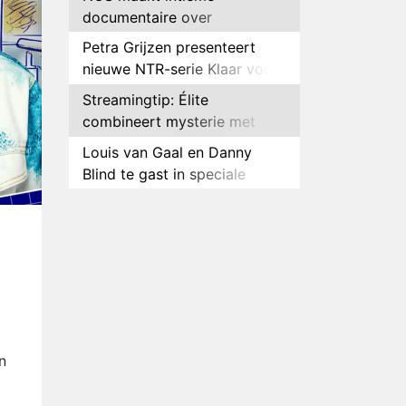
documentaire over
hockeyster Yibbi Jansen
Petra Grijzen presenteert
nieuwe NTR-serie Klaar voor
de oorlog
Streamingtip: Élite
combineert mysterie met
romantie
Louis van Gaal en Danny
Blind te gast in speciale
aflevering van Tussen de
Plottwist: Diederik zou De
Palen
Bondgenoten alsnog hebben
verlaten
RTL voegt negende B&B-
eigenaar toe aan nieuw
seizoen B&B Vol Liefde
HBO Max zendt voor het
eerst alle onderdelen van het
EK Atletiek uit
Relatie Anouk en Diederik
n
strandt na exit uit De
Bondgenoten