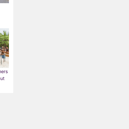
ners
ut