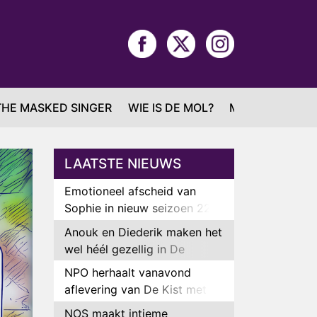
THE MASKED SINGER
WIE IS DE MOL?
MAFS
LAATSTE NIEUWS
Emotioneel afscheid van
Sophie in nieuw seizoen 22
Kids and Counting
Anouk en Diederik maken het
wel héél gezellig in De
Bondgenoten
NPO herhaalt vanavond
aflevering van De Kist met
Peter Faber
NOS maakt intieme