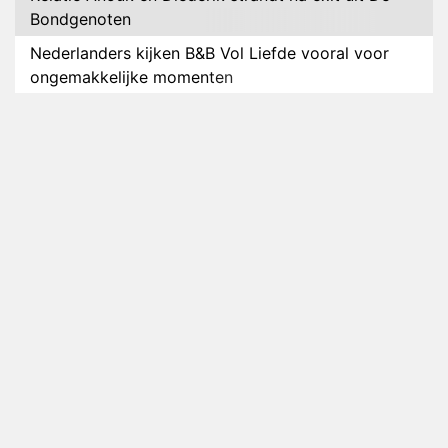
Bondgenoten
Nederlanders kijken B&B Vol Liefde vooral voor
ongemakkelijke momenten
Ron Jans maakt dit seizoen zijn opwachting als
analist
Deze tien BN'ers doen mee aan het nieuwe seizoen
van Bestemming X
Vanavond op tv: jubileumseizoen van Van
Onschatbare Waarde gaat van start
Winnaar 31e cyclus De Bondgenoten gelekt
Anouk en Diederik verlaten De Bondgenoten
AVROTROS komt met reboot van Fort Alpha
Henny Huisman herkent B&B Vol Liefde-deelnemer
Fred niet terug op televisie
Omroep Zwart volgt jonge emigranten in nieuwe