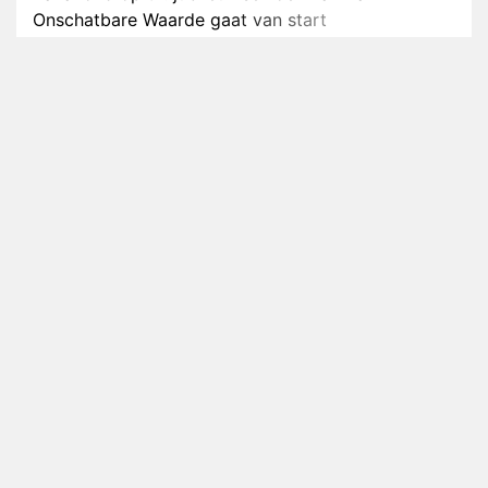
Onschatbare Waarde gaat van start
Winnaar 31e cyclus De Bondgenoten gelekt
Anouk en Diederik verlaten De Bondgenoten
AVROTROS komt met reboot van Fort Alpha
Henny Huisman herkent B&B Vol Liefde-deelnemer
Fred niet terug op televisie
Omroep Zwart volgt jonge emigranten in nieuwe
realityserie Welkom Terug
Arnout Hauben en vrienden doorkruisen de
Pyreneeën in nieuwe tv-serie
Op déze datum begint het nieuwe seizoen van
Vandaag Inside
Anouk biecht gevoelens voor Diederik op in De
Bondgenoten