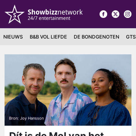
NIEUWS
B&B VOL LIEFDE
DE BONDGENOTEN
GTS
Bron: Joy Hansson
Dít is de Mol van het