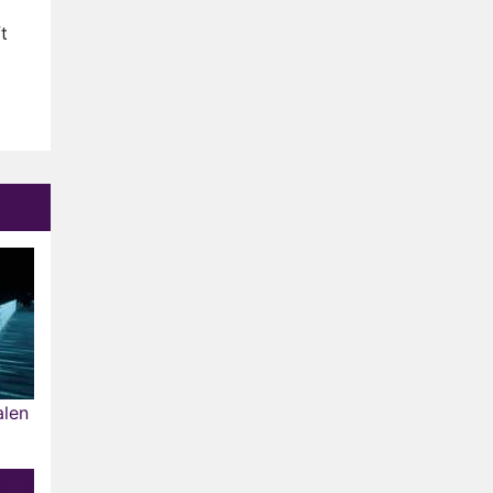
Anouk en Diederik verlaten
t
De Bondgenoten
AVROTROS komt met reboot
van Fort Alpha
Henny Huisman herkent B&B
Vol Liefde-deelnemer Fred
niet terug op televisie
Omroep Zwart volgt jonge
emigranten in nieuwe
realityserie Welkom Terug
alen