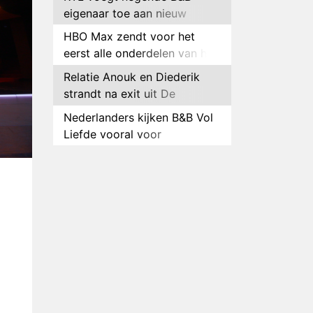
eigenaar toe aan nieuw
seizoen B&B Vol Liefde
HBO Max zendt voor het
eerst alle onderdelen van het
EK Atletiek uit
Relatie Anouk en Diederik
strandt na exit uit De
Bondgenoten
Nederlanders kijken B&B Vol
Liefde vooral voor
ongemakkelijke momenten
Ron Jans maakt dit seizoen
zijn opwachting als analist
Deze tien BN'ers doen mee
aan het nieuwe seizoen van
Bestemming X
Vanavond op tv:
jubileumseizoen van Van
Onschatbare Waarde gaat
Winnaar 31e cyclus De
van start
Bondgenoten gelekt