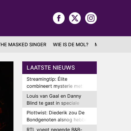
THE MASKED SINGER
WIE IS DE MOL?
MAFS
LAATSTE NIEUWS
Streamingtip: Élite
combineert mysterie met
romantie
Louis van Gaal en Danny
Blind te gast in speciale
aflevering van Tussen de
Plottwist: Diederik zou De
Palen
Bondgenoten alsnog hebben
verlaten
RTL voegt negende B&B-