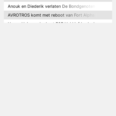
Anouk en Diederik verlaten De Bondgenoten
AVROTROS komt met reboot van Fort Alpha
Henny Huisman herkent B&B Vol Liefde-deelnemer
Fred niet terug op televisie
Omroep Zwart volgt jonge emigranten in nieuwe
realityserie Welkom Terug
Arnout Hauben en vrienden doorkruisen de
Pyreneeën in nieuwe tv-serie
Op déze datum begint het nieuwe seizoen van
Vandaag Inside
Anouk biecht gevoelens voor Diederik op in De
Bondgenoten
NOS doet live verslag van slotdag WorldPride
Amsterdam 2026
Anouk en Diederik botsen keihard in De