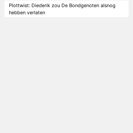
Plottwist: Diederik zou De Bondgenoten alsnog
hebben verlaten
RTL voegt negende B&B-eigenaar toe aan nieuw
seizoen B&B Vol Liefde
HBO Max zendt voor het eerst alle onderdelen van
het EK Atletiek uit
Relatie Anouk en Diederik strandt na exit uit De
Bondgenoten
Nederlanders kijken B&B Vol Liefde vooral voor
ongemakkelijke momenten
Ron Jans maakt dit seizoen zijn opwachting als
analist
Deze tien BN'ers doen mee aan het nieuwe seizoen
van Bestemming X
Vanavond op tv: jubileumseizoen van Van
Onschatbare Waarde gaat van start