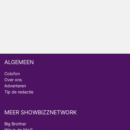
ongemakkelijke momenten
Ron Jans maakt dit seizoen zijn opwachting als
analist
Deze tien BN'ers doen mee aan het nieuwe seizoen
van Bestemming X
ALGEMEEN
Colofon
Over ons
Adverteren
Tip de redactie
MEER SHOWBIZZNETWORK
Big Brother
Wie is de Mol?