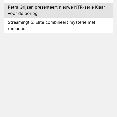
Petra Grijzen presenteert nieuwe NTR-serie Klaar
voor de oorlog
Streamingtip: Élite combineert mysterie met
romantie
Louis van Gaal en Danny Blind te gast in speciale
aflevering van Tussen de Palen
Plottwist: Diederik zou De Bondgenoten alsnog
hebben verlaten
RTL voegt negende B&B-eigenaar toe aan nieuw
seizoen B&B Vol Liefde
HBO Max zendt voor het eerst alle onderdelen van
het EK Atletiek uit
Relatie Anouk en Diederik strandt na exit uit De
Bondgenoten
Nederlanders kijken B&B Vol Liefde vooral voor