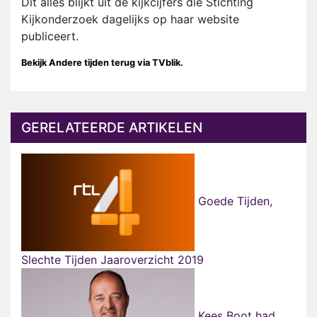
Dit alles blijkt uit de kijkcijfers die Stichting
Kijkonderzoek dagelijks op haar website
publiceert.
Be
kijk Andere tijden terug via TVblik.
GERELATEERDE ARTIKELEN
Goede Tijden,
Slechte Tijden Jaaroverzicht 2019
Kees Boot had