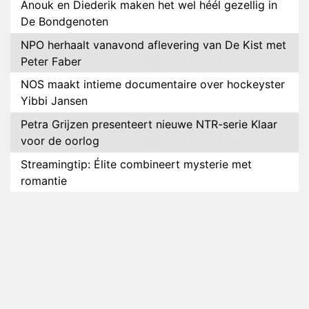
Anouk en Diederik maken het wel héél gezellig in
De Bondgenoten
NPO herhaalt vanavond aflevering van De Kist met
Peter Faber
NOS maakt intieme documentaire over hockeyster
Yibbi Jansen
Petra Grijzen presenteert nieuwe NTR-serie Klaar
voor de oorlog
Streamingtip: Élite combineert mysterie met
romantie
Louis van Gaal en Danny Blind te gast in speciale
aflevering van Tussen de Palen
Plottwist: Diederik zou De Bondgenoten alsnog
hebben verlaten
RTL voegt negende B&B-eigenaar toe aan nieuw
seizoen B&B Vol Liefde