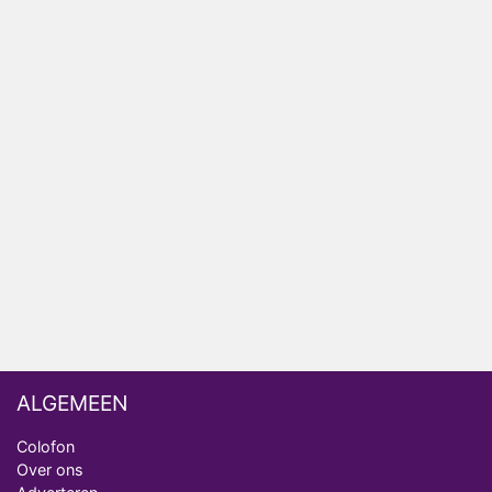
HBO Max zendt voor het eerst alle onderdelen van
het EK Atletiek uit
Relatie Anouk en Diederik strandt na exit uit De
Bondgenoten
Nederlanders kijken B&B Vol Liefde vooral voor
ongemakkelijke momenten
Ron Jans maakt dit seizoen zijn opwachting als
analist
Deze tien BN'ers doen mee aan het nieuwe seizoen
van Bestemming X
ALGEMEEN
Colofon
Over ons