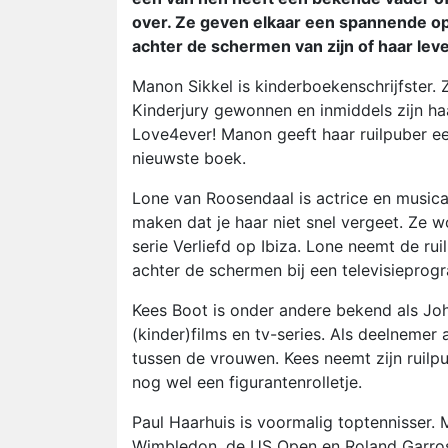
over. Ze geven elkaar een spannende opdr
achter de schermen van zijn of haar lev
Manon Sikkel is kinderboekenschrijfster.
Kinderjury gewonnen en inmiddels zijn h
Love4ever! Manon geeft haar ruilpuber ee
nieuwste boek.
Lone van Roosendaal is actrice en musica
maken dat je haar niet snel vergeet. Ze 
serie Verliefd op Ibiza. Lone neemt de ru
achter de schermen bij een televisieprog
Kees Boot is onder andere bekend als John
(kinder)films en tv-series. Als deelnemer 
tussen de vrouwen. Kees neemt zijn ruilpu
nog wel een figurantenrolletje.
Paul Haarhuis is voormalig toptennisser. 
Wimbledon, de US Open en Roland Garros.