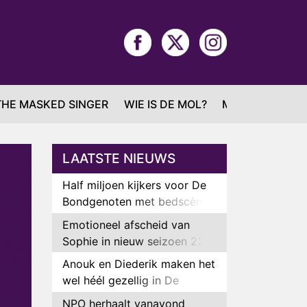
THE MASKED SINGER
WIE IS DE MOL?
MAFS
LAATSTE NIEUWS
Half miljoen kijkers voor De
Bondgenoten met bedscène
van Anouk en Diederik
Emotioneel afscheid van
Sophie in nieuw seizoen 22
Kids and Counting
Anouk en Diederik maken het
wel héél gezellig in De
Bondgenoten
NPO herhaalt vanavond