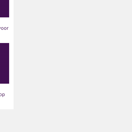
voor
 op