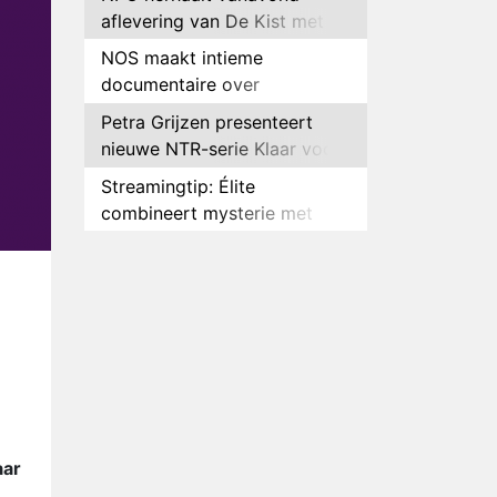
aflevering van De Kist met
Peter Faber
NOS maakt intieme
documentaire over
hockeyster Yibbi Jansen
Petra Grijzen presenteert
nieuwe NTR-serie Klaar voor
de oorlog
Streamingtip: Élite
combineert mysterie met
romantie
Louis van Gaal en Danny
Blind te gast in speciale
aflevering van Tussen de
Plottwist: Diederik zou De
Palen
Bondgenoten alsnog hebben
verlaten
RTL voegt negende B&B-
eigenaar toe aan nieuw
seizoen B&B Vol Liefde
HBO Max zendt voor het
eerst alle onderdelen van het
aar
EK Atletiek uit
n