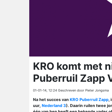
KRO komt met 
Puberruil Zapp 
01-01-14, 12:24
Geschreven door Pieter Jongsma
Na het succes van
KRO Puberruil Zapp
, 
uur,
Nederland 3
).
Daarin ruilen twee j
één van hen heeft een bekende vader of