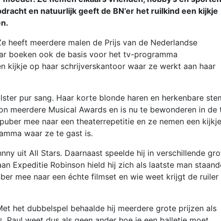
acht en natuurlijk geeft de BN’er het ruilkind een kijkje
en.
 Ze heeft meerdere malen de Prijs van de Nederlandse
aar boeken ook de basis voor het tv-programma
n kijkje op haar schrijverskantoor waar ze werkt aan haar
lster pur sang. Haar korte blonde haren en herkenbare ste
won meerdere Musical Awards en is nu te bewonderen in de 
ilpuber mee naar een theaterrepetitie en ze nemen een kijkj
ramma waar ze te gast is.
ny uit All Stars. Daarnaast speelde hij in verschillende gro
aan Expeditie Robinson hield hij zich als laatste man staand
ber mee naar een échte filmset en wie weet krijgt de ruiler
Met het dubbelspel behaalde hij meerdere grote prijzen als
 Paul weet dus als geen ander hoe je een balletje moet