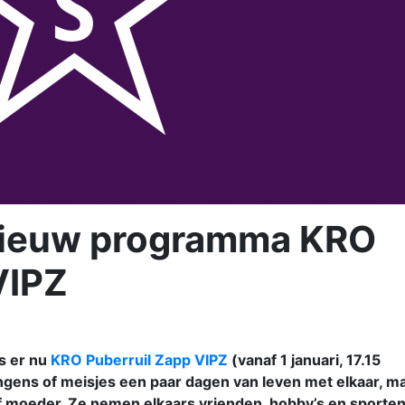
nieuw programma KRO
VIPZ
is er nu
KRO Puberruil Zapp VIPZ
(vanaf 1 januari, 17.15
ongens of meisjes een paar dagen van leven met elkaar, m
 moeder. Ze nemen elkaars vrienden, hobby’s en sporte