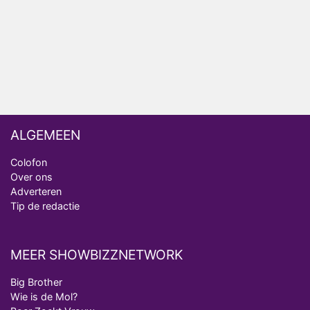
Deze tien BN'ers doen mee aan het nieuwe seizoen
van Bestemming X
Vanavond op tv: jubileumseizoen van Van
Onschatbare Waarde gaat van start
ALGEMEEN
Colofon
Over ons
Adverteren
Tip de redactie
MEER SHOWBIZZNETWORK
Big Brother
Wie is de Mol?