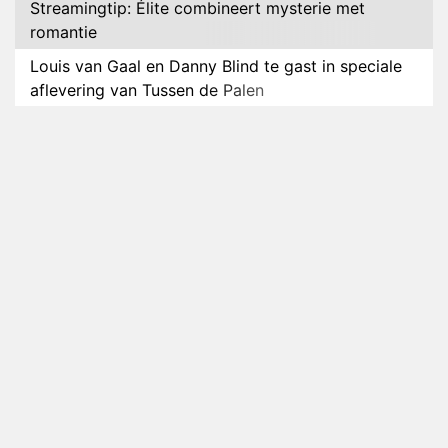
Streamingtip: Élite combineert mysterie met
romantie
Louis van Gaal en Danny Blind te gast in speciale
aflevering van Tussen de Palen
Plottwist: Diederik zou De Bondgenoten alsnog
hebben verlaten
RTL voegt negende B&B-eigenaar toe aan nieuw
seizoen B&B Vol Liefde
HBO Max zendt voor het eerst alle onderdelen van
het EK Atletiek uit
Relatie Anouk en Diederik strandt na exit uit De
Bondgenoten
Nederlanders kijken B&B Vol Liefde vooral voor
ongemakkelijke momenten
Ron Jans maakt dit seizoen zijn opwachting als
analist